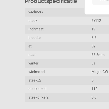
Productspecificatie
wielmerk
Breyton
steek
5x112
inchmaat
19
breedte
8.5
et
52
naaf
66.5mm
winter
Ja
wielmodel
Magic CW
steek_2
5
steekcirkel
112
steekcirkel2
0.0