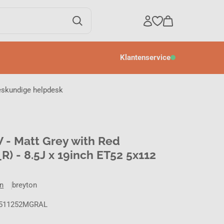
Klantenservice
eskundige helpdesk
 - Matt Grey with Red
) - 8.5J x 19inch ET52 5x112
en
breyton
9511252MGRAL