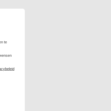
en te
 wensen
acybeleid