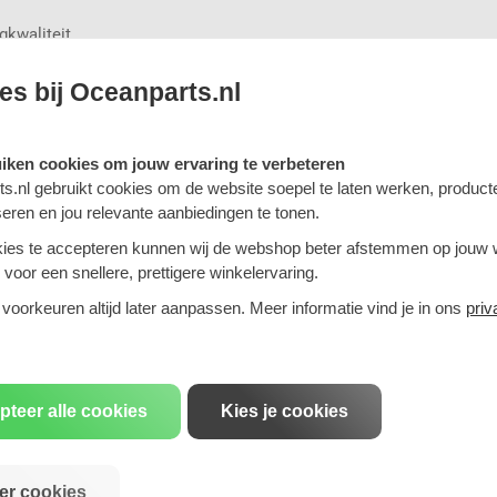
gkwaliteit
usief karakter
ardes en steekmaten
es bij Oceanparts.nl
r design, rijprestaties en een
uiken cookies om jouw ervaring te verbeteren
uze voor rijders die hun auto
s.nl gebruikt cookies om de website soepel te laten werken, product
raling zonder concessies te
seren en jou relevante aanbiedingen te tonen.
ies te accepteren kunnen wij de webshop beter afstemmen op jouw
voor een snellere, prettigere winkelervaring.
erust contact op, wij helpen
enset voor jouw voertuig.
 voorkeuren altijd later aanpassen. Meer informatie vind je in ons
priv
 Kleurweergave kan variëren
nstellingen. Lichte
productkleur worden als
pteer alle cookies
Kies je cookies
nding of kosteloze retour.
er cookies