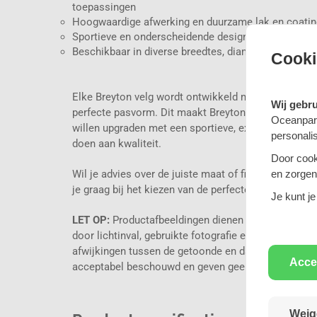
toepassingen
Hoogwaardige afwerking en duurzame lak en coatin
Sportieve en onderscheidende designs met een excl
Beschikbaar in diverse breedtes, diameters, ET-wa
Cooki
Elke Breyton velg wordt ontwikkeld met aandacht voo
Wij gebr
perfecte pasvorm. Dit maakt Breyton een geliefde ke
Oceanpart
willen upgraden met een sportieve, exclusieve uitst
personali
doen aan kwaliteit.
Door cook
en zorgen 
Wil je advies over de juiste maat of fitment? Neem g
je graag bij het kiezen van de perfecte Breyton velg
Je kunt je
LET OP:
Productafbeeldingen dienen ter illustratie.
door lichtinval, gebruikte fotografie en beeldschermi
afwijkingen tussen de getoonde en daadwerkelijke 
Acce
acceptabel beschouwd en geven geen recht op ontbi
Weig