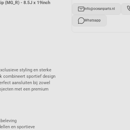
ip (MG_R) - 8.5J x 19inch
info@oceanparts.nl
Whatsapp
xclusieve styling en sterke
 combineert sportief design
rfect aansluiten bij zowel
rojecten met een premium
jbeleving
llen en sportieve