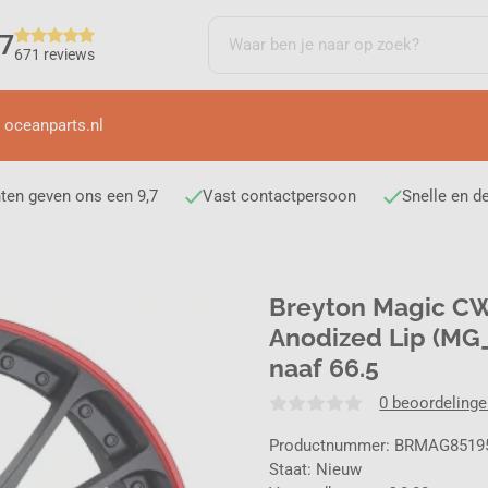
,7
671 reviews
 oceanparts.nl
ten geven ons een 9,7
Vast contactpersoon
Snelle en d
Breyton Magic CW
Anodized Lip (MG_R
naaf 66.5
0 beoordeling
Productnummer: BRMAG851
Staat: Nieuw