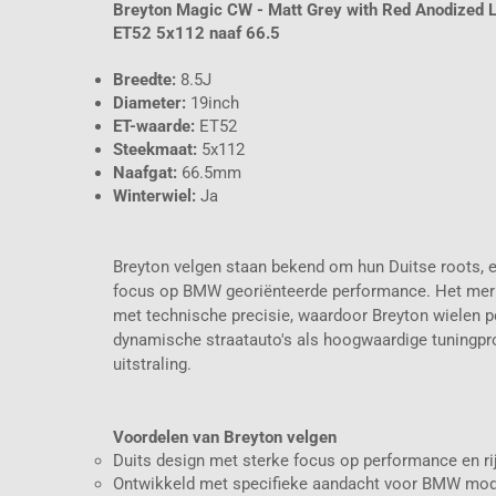
Breyton Magic CW - Matt Grey with Red Anodized L
ET52 5x112 naaf 66.5
Breedte:
8.5J
Diameter:
19inch
ET-waarde:
ET52
Steekmaat:
5x112
Naafgat:
66.5mm
Winterwiel:
Ja
Breyton velgen staan bekend om hun Duitse roots, e
focus op BMW georiënteerde performance. Het merk
met technische precisie, waardoor Breyton wielen pe
dynamische straatauto's als hoogwaardige tuningp
uitstraling.
Voordelen van Breyton velgen
Duits design met sterke focus op performance en ri
Ontwikkeld met specifieke aandacht voor BMW mode