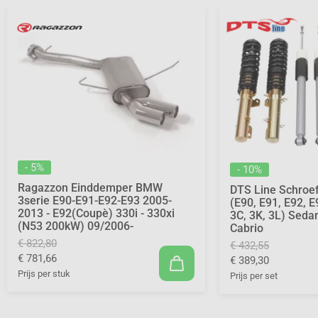
- 5%
- 10%
Ragazzon Einddemper BMW
DTS Line Schroe
3serie E90-E91-E92-E93 2005-
(E90, E91, E92, E
2013 - E92(Coupè) 330i - 330xi
3C, 3K, 3L) Seda
(N53 200kW) 09/2006-
Cabrio
€ 822,80
€ 432,55
€ 781,66
€ 389,30
Prijs per stuk
Prijs per set