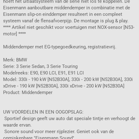
hoeft het uitlaatsysteem van de serie niet los te koppelen. De
Eisenmann aanboutbare middendemper in combinatie met de
Eisenmann slip-on einddemper resulteert in een compleet
systeem vanaf de flensafvoerpijp. De montage is plug & play.
**** Artikel niet geschikt voor voertuigen met NOX-sensor [N53-
motor] ****
Middendemper met EG-typegoedkeuring, registratievrij.
Merk: BMW
Serie: 3 Serie Sedan, 3 Serie Touring
Modelreeks: E90, E90 LCI, E91, E91 LCI
Model: 330i - 190 kW [N52B30A], 330i - 200 kW [N52B30A], 330i
xDrive - 190 kW [N52B30A], 330i xDrive - 200 kW [N52B30A]
Product: Middendemper
UW VOORDELEN IN EEN OOGOPSLAG:
 Sportief design geeft uw auto dat speciale tintje en verhoogt de
waarde ervan.
 Sonore sound voor meer rijplezier. Geniet ook van de
onmiskenbare "Eisenmann Sound".