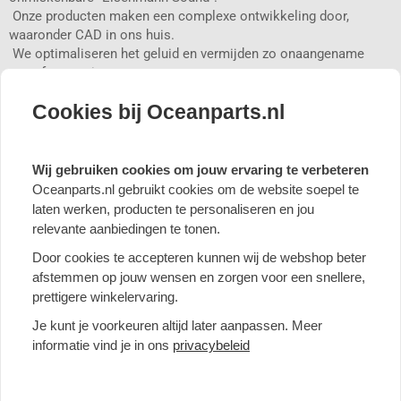
 Onze producten maken een complexe ontwikkeling door,
waaronder CAD in ons huis.
 We optimaliseren het geluid en vermijden zo onaangename
stoorfrequenties.
 Het geoptimaliseerde ontwerp verhoogt het vermogen en
Cookies bij Oceanparts.nl
koppel.
 Sportkatalysatoren - verminderen de tegendruk en
optimaliseren de motorprestaties.
 Verschillende uitlaatvarianten.
Wij gebruiken cookies om jouw ervaring te verbeteren
 Uitlaatkleptechnologie voor een maximale geluidservaring.
Oceanparts.nl gebruikt cookies om de website soepel te
 Traditionele fabricage "Made in Germany".
laten werken, producten te personaliseren en jou
 Met EG-typegoedkeuring of als geluidsgeoptimaliseerde export-
relevante aanbiedingen te tonen.
/ RACE-versie.
Door cookies te accepteren kunnen wij de webshop beter
FABRICAGE VOOR VEELEISENDE MENSEN
afstemmen op jouw wensen en zorgen voor een snellere,
Bij Eisenmann Exhaust Systems wordt elk product traditioneel
prettigere winkelervaring.
met de hand gemaakt en op maat gemaakt. Hierdoor kunnen wij
onze klanten tal van mogelijkheden bieden, afhankelijk van hun
Je kunt je voorkeuren altijd later aanpassen. Meer
persoonlijke wensen en voertuig. Wij leveren altijd een uniek
informatie vind je in ons
privacybeleid
item met een kwaliteitsverschil dat u kunt zien, horen - en
voelen.
Wij bieden sportuitlaatsystemen aan voor de volgende merken: