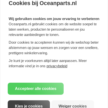
Serie: 3-serie sedan, 4-serie cabriolet, 4-serie coupé
Cookies bij Oceanparts.nl
Modelreeks: F80, F82, F83
Merk: BMW M
Product: Einddemper
Wij gebruiken cookies om jouw ervaring te verbeteren
Model: M3 - 317 kW [S55B30A], M3 - 317 kW [S55B30A] OPF, M3
Oceanparts.nl gebruikt cookies om de website soepel te
Concurrentie - 331 kW [S55B30A], M3 Competitie - 331 kW
laten werken, producten te personaliseren en jou
[S55B30A] OPF, M4 - 317 kW [S55B30A], M4 - 317 kW [S55B30A ]
relevante aanbiedingen te tonen.
OPF, M4 Competition - 331 kW [S55B30A], M4 Competition - 331
kW [S55B30A] OPF
Door cookies te accepteren kunnen wij de webshop beter
afstemmen op jouw wensen en zorgen voor een snellere,
prettigere winkelervaring.
UW VOORDELEN IN EEN OOGOPSLAG:
Je kunt je voorkeuren altijd later aanpassen. Meer
 Sportief design geeft uw auto dat speciale tintje en verhoogt de
informatie vind je in ons
privacybeleid
waarde ervan.
 Sonore sound voor meer rijplezier. Geniet ook van de
onmiskenbare "Eisenmann Sound".
 Onze producten maken een complexe ontwikkeling door,
waaronder CAD in ons huis.
Accepteer alle cookies
 We optimaliseren het geluid en vermijden zo onaangename
stoorfrequenties.
 Het geoptimaliseerde ontwerp verhoogt het vermogen en
Kies je cookies
Weiger cookies
koppel.