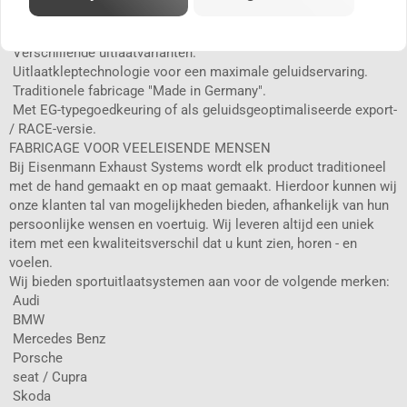
 Sportkatalysatoren - verminderen de tegendruk en
optimaliseren de motorprestaties.
 Verschillende uitlaatvarianten.
 Uitlaatkleptechnologie voor een maximale geluidservaring.
 Traditionele fabricage "Made in Germany".
 Met EG-typegoedkeuring of als geluidsgeoptimaliseerde export-
/ RACE-versie.
FABRICAGE VOOR VEELEISENDE MENSEN
Bij Eisenmann Exhaust Systems wordt elk product traditioneel
met de hand gemaakt en op maat gemaakt. Hierdoor kunnen wij
onze klanten tal van mogelijkheden bieden, afhankelijk van hun
persoonlijke wensen en voertuig. Wij leveren altijd een uniek
item met een kwaliteitsverschil dat u kunt zien, horen - en
voelen.
Wij bieden sportuitlaatsystemen aan voor de volgende merken:
 Audi
 BMW
 Mercedes Benz
 Porsche
 seat / Cupra
 Skoda