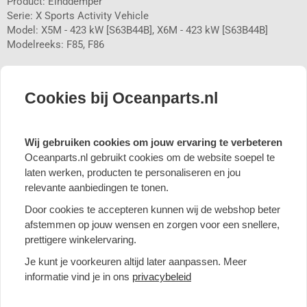
Product: Einddemper
Serie: X Sports Activity Vehicle
Model: X5M - 423 kW [S63B44B], X6M - 423 kW [S63B44B]
Modelreeks: F85, F86
UW VOORDELEN IN EEN OOGOPSLAG:
Cookies bij Oceanparts.nl
 Sportief design geeft uw auto dat speciale tintje en verhoogt de
waarde ervan.
 Sonore sound voor meer rijplezier. Geniet ook van de
Wij gebruiken cookies om jouw ervaring te verbeteren
onmiskenbare "Eisenmann Sound".
Oceanparts.nl gebruikt cookies om de website soepel te
 Onze producten maken een complexe ontwikkeling door,
laten werken, producten te personaliseren en jou
waaronder CAD in ons huis.
relevante aanbiedingen te tonen.
 We optimaliseren het geluid en vermijden zo onaangename
stoorfrequenties.
Door cookies te accepteren kunnen wij de webshop beter
 Het geoptimaliseerde ontwerp verhoogt het vermogen en
afstemmen op jouw wensen en zorgen voor een snellere,
koppel.
prettigere winkelervaring.
 Sportkatalysatoren - verminderen de tegendruk en
optimaliseren de motorprestaties.
Je kunt je voorkeuren altijd later aanpassen. Meer
 Verschillende uitlaatvarianten.
informatie vind je in ons
privacybeleid
 Uitlaatkleptechnologie voor een maximale geluidservaring.
 Traditionele fabricage "Made in Germany".