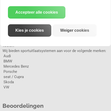
 Met EG-typegoedkeuring of als geluidsgeoptimaliseerde export-
/ RACE-versie.
Accepteer alle cookies
FABRICAGE VOOR VEELEISENDE MENSEN
Bij Eisenmann Exhaust Systems wordt elk product traditioneel
met de hand gemaakt en op maat gemaakt. Hierdoor kunnen wij
onze klanten tal van mogelijkheden bieden, afhankelijk van hun
Kies je cookies
Weiger cookies
persoonlijke wensen en voertuig. Wij leveren altijd een uniek
item met een kwaliteitsverschil dat u kunt zien, horen - en
voelen.
Wij bieden sportuitlaatsystemen aan voor de volgende merken:
 Audi
 BMW
 Mercedes Benz
 Porsche
 seat / Cupra
 Skoda
 VW
Beoordelingen