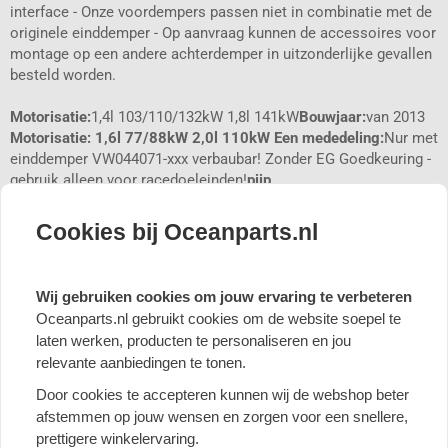
interface - Onze voordempers passen niet in combinatie met de
originele einddemper - Op aanvraag kunnen de accessoires voor
montage op een andere achterdemper in uitzonderlijke gevallen
besteld worden.
Motorisatie:
1,4l 103/110/132kW 1,8l 141kW
Bouwjaar:
van 2013
Motorisatie: 1,6l 77/88kW 2,0l 110kW Een mededeling:
Nur met
einddemper VW044071-xxx verbaubar! Zonder EG Goedkeuring -
gebruik alleen voor racedoeleinden!
pijp
dwarsdoorsnede:
63,5mm
Vergunning:
zonder deskundig oordeel
(Zonder EG Goedkeuring)
Cookies bij Oceanparts.nl
Welkom bij FOX!
Wij gebruiken cookies om jouw ervaring te verbeteren
De fabrikant van sportuitlaatsystemen van roestvrij staal.
Oceanparts.nl gebruikt cookies om de website soepel te
Gemaakt in Duitsland!
laten werken, producten te personaliseren en jou
Wij zijn sinds 1992 fabrikant van sportuitlaatsystemen van RVS
relevante aanbiedingen te tonen.
voor auto's. Naast voertuigspecifieke auto-uitlaatsystemen
maken wij ook zelf individuele sporteindpijpen, universele
Door cookies te accepteren kunnen wij de webshop beter
onderdelen en universele dempers.
afstemmen op jouw wensen en zorgen voor een snellere,
Elk sportuitlaatsysteem is aangepast aan de individuele
prettigere winkelervaring.