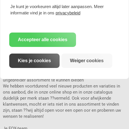
behoeften van een voertuig. Afhankelijk van het type voertuig en
Je kunt je voorkeuren altijd later aanpassen. Meer
motor is ons doel om het beste geluid en de beste prestaties te
informatie vind je in ons
privacybeleid
bereiken. Hiervoor ontwikkelen onze experts elke demper op
een speciale manier - uniek voor elk voertuig!
Onze uitlaatpijpen worden geleverd met EG-goedkeuring en
kunnen zonder problemen op de standaard demper worden
gelast. De meeste uitlaatsystemen en alle uitlaatpijpen zijn
Accepteer alle cookies
DEKRA / TÜV getest en worden geleverd met EU certificaten /
ABE.
Fox Exhaust produceert voor u sportuitlaatsystemen op het
Kies je cookies
Weiger cookies
hoogste niveau. Wij streven er voortdurend naar om onze
producten te verbeteren op het gebied van prestatie, kwaliteit en
service om onze klanten blijvend een steeds groter en
uitgebreider assortiment te kunnen bieden
We hebben voortdurend veel nieuwe producten en variaties in
ons aanbod, die in onze online shop en in onze catalogus
duidelijk per merk staan ??vermeld. Ook voor afwijkende
klantwensen, mocht er iets niet in ons assortiment te vinden
zijn, staan ??wij altijd open voor een open oor en proberen uw
wensen te realiseren!
Je FOX-team