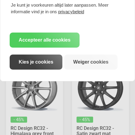
RC Design RC32 -
RC Design RC32 -
Je kunt je voorkeuren altijd later aanpassen. Meer
Satin zwart mat
Ferric Grey Matt
(SBM) - 8J x 19inch
(FGM) - 8.5J x 19inch
informatie vind je in ons
privacybeleid
ET32.5 5x112 naaf
ET50 5x120 naaf 67.1
66.6
€ 387,20
€ 387,20
€ 214,12
€ 214,12
Accepteer alle cookies
Prijs per stuk
Prijs per stuk
Kies je cookies
Weiger cookies
- 45%
- 45%
RC Design RC32 -
RC Design RC32 -
Himalaya grey front
Satin zwart mat