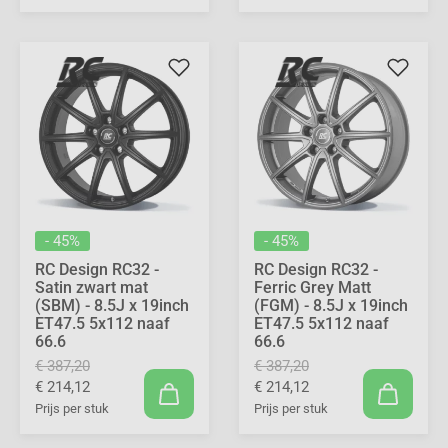
- 45%
- 45%
RC Design RC32 -
RC Design RC32 -
Satin zwart mat
Ferric Grey Matt
(SBM) - 8.5J x 19inch
(FGM) - 8.5J x 19inch
ET47.5 5x112 naaf
ET47.5 5x112 naaf
66.6
66.6
€ 387,20
€ 387,20
€ 214,12
€ 214,12
Prijs per stuk
Prijs per stuk