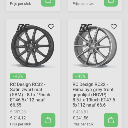
Prijs per stuk
Prijs per stuk
- 45%
- 45%
RC Design RC32 -
RC Design RC32 -
Satin zwart mat
Himalaya grey front
(SBM) - 8J x 19inch
gepolijst (HGVP) -
ET46 5x112 naaf
8.5J x 19inch ET47.5
66.55
5x112 naaf 66.6
€ 387,20
€ 436,81
€ 214,12
€ 241,56
Prijs per stuk
Prijs per stuk