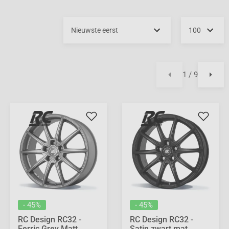
1 / 9
- 45%
- 45%
RC Design RC32 -
RC Design RC32 -
Ferric Grey Matt
Satin zwart mat