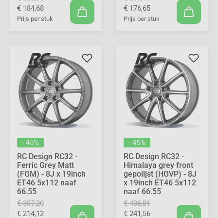
€ 184,68
€ 176,65
Prijs per stuk
Prijs per stuk
- 45%
- 45%
RC Design RC32 -
RC Design RC32 -
Ferric Grey Matt
Himalaya grey front
(FGM) - 8J x 19inch
gepolijst (HGVP) - 8J
ET46 5x112 naaf
x 19inch ET46 5x112
66.55
naaf 66.55
€ 387,20
€ 436,81
€ 214,12
€ 241,56