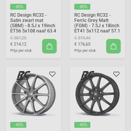
- 45%
- 45%
RC Design RC32 -
RC Design RC32 -
Satin zwart mat
Ferric Grey Matt
(SBM) - 8.5J x 19inch
(FGM) - 7.5J x 18inch
ET56 5x108 naaf 63.4
ET41 5x112 naaf 57.1
€ 387,20
€ 319,44
€ 214,12
€ 176,65
Prijs per stuk
Prijs per stuk
- 45%
- 45%