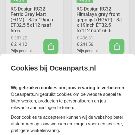
- 45%
- 45%
RC Design RC32 -
RC Design RC32 -
Ferric Grey Matt
Himalaya grey front
(FGM) - 8J x 19inch
gepolijst (HGVP) - 8J
ET32.5 5x112 naaf
x 19inch ET32.5
66.6
5x112 naaf 66.6
€ 387,20
€ 436,81
€ 214,12
€ 241,56
Prijs per stuk
Prijs per stuk
Cookies bij Oceanparts.nl
Wij gebruiken cookies om jouw ervaring te verbeteren
Oceanparts.nl gebruikt cookies om de website soepel te
laten werken, producten te personaliseren en jou
relevante aanbiedingen te tonen.
Door cookies te accepteren kunnen wij de webshop beter
afstemmen op jouw wensen en zorgen voor een snellere,
- 45%
- 45%
prettigere winkelervaring.