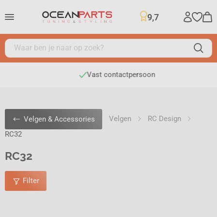
9,7
Vast contactpersoon
Velgen
RC Design
Velgen & Accessories
RC32
RC32
Filter