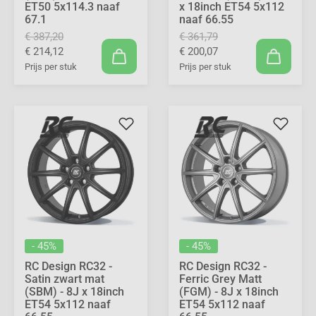
ET50 5x114.3 naaf
x 18inch ET54 5x112
67.1
naaf 66.55
€ 387,20
€ 361,79
€ 214,12
€ 200,07
Prijs per stuk
Prijs per stuk
- 45%
- 45%
RC Design RC32 -
RC Design RC32 -
Satin zwart mat
Ferric Grey Matt
(SBM) - 8J x 18inch
(FGM) - 8J x 18inch
ET54 5x112 naaf
ET54 5x112 naaf