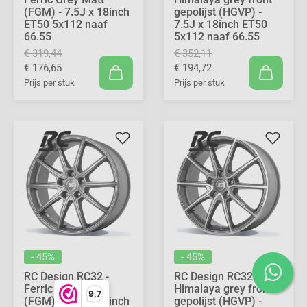
(FGM) - 7.5J x 18inch
gepolijst (HGVP) -
ET50 5x112 naaf
7.5J x 18inch ET50
66.55
5x112 naaf 66.55
€ 319,44
€ 352,11
€ 176,65
€ 194,72
Prijs per stuk
Prijs per stuk
- 45%
- 45%
RC Design RC32 -
RC Design RC32 -
Ferric Grey Matt
Himalaya grey front
9,7
(FGM) - 7.5J x 18inch
gepolijst (HGVP) -