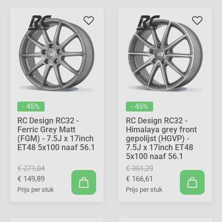
- 45%
- 45%
RC Design RC32 -
RC Design RC32 -
Ferric Grey Matt
Himalaya grey front
(FGM) - 7.5J x 17inch
gepolijst (HGVP) -
ET48 5x100 naaf 56.1
7.5J x 17inch ET48
5x100 naaf 56.1
€ 271,04
€ 301,29
€ 149,89
€ 166,61
Prijs per stuk
Prijs per stuk