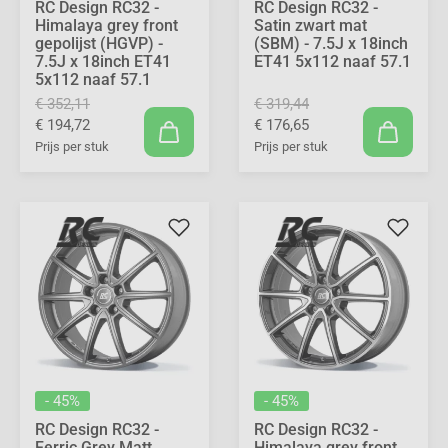
RC Design RC32 -
RC Design RC32 -
Himalaya grey front
Satin zwart mat
gepolijst (HGVP) -
(SBM) - 7.5J x 18inch
7.5J x 18inch ET41
ET41 5x112 naaf 57.1
5x112 naaf 57.1
€ 352,11
€ 319,44
€ 194,72
€ 176,65
Prijs per stuk
Prijs per stuk
- 45%
- 45%
RC Design RC32 -
RC Design RC32 -
Ferric Grey Matt
Himalaya grey front