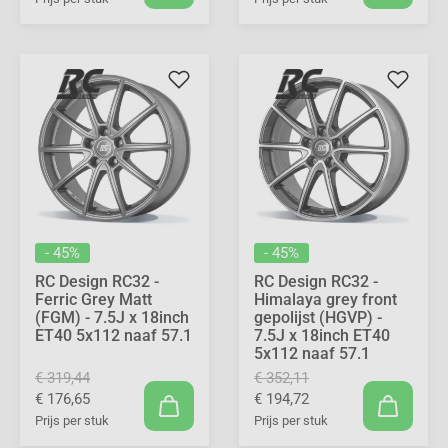
- 45%
- 45%
RC Design RC32 -
RC Design RC32 -
Ferric Grey Matt
Himalaya grey front
(FGM) - 7.5J x 18inch
gepolijst (HGVP) -
ET40 5x112 naaf 57.1
7.5J x 18inch ET40
5x112 naaf 57.1
€ 319,44
€ 352,11
€ 176,65
€ 194,72
Prijs per stuk
Prijs per stuk