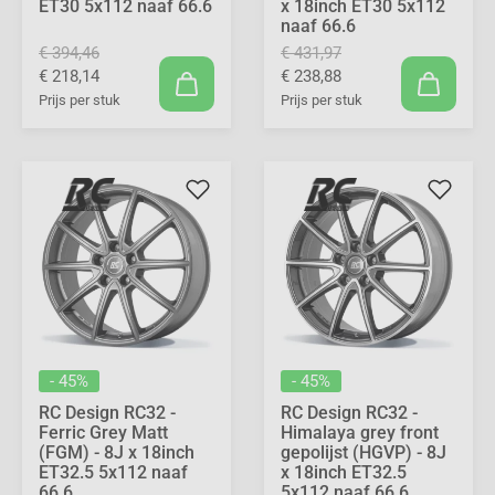
ET30 5x112 naaf 66.6
x 18inch ET30 5x112
naaf 66.6
€ 394,46
€ 431,97
€ 218,14
€ 238,88
Prijs per stuk
Prijs per stuk
- 45%
- 45%
RC Design RC32 -
RC Design RC32 -
Ferric Grey Matt
Himalaya grey front
(FGM) - 8J x 18inch
gepolijst (HGVP) - 8J
ET32.5 5x112 naaf
x 18inch ET32.5
66.6
5x112 naaf 66.6