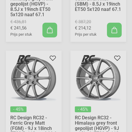
gepolijst (HGVP) -
(SBM) - 8.5J x 19inch
8.5J x 19inch ET50
ET50 5x120 naaf 67.1
5x120 naaf 67.1
€ 436,81
€ 387,20
€ 241,56
€ 214,12
Prijs per stuk
Prijs per stuk
- 45%
- 45%
RC Design RC32 -
RC Design RC32 -
Ferric Grey Matt
Himalaya grey front
(FGM) - 9J x 18inch
gepolijst (HGVP) - 9J