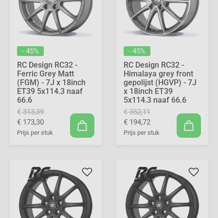
- 45%
- 45%
RC Design RC32 -
RC Design RC32 -
Ferric Grey Matt
Himalaya grey front
(FGM) - 7J x 18inch
gepolijst (HGVP) - 7J
ET39 5x114.3 naaf
x 18inch ET39
66.6
5x114.3 naaf 66.6
€ 313,39
€ 352,11
€ 173,30
€ 194,72
Prijs per stuk
Prijs per stuk