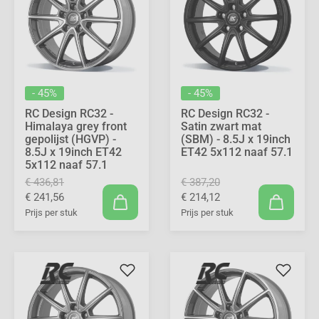
- 45%
- 45%
RC Design RC32 -
RC Design RC32 -
Himalaya grey front
Satin zwart mat
gepolijst (HGVP) -
(SBM) - 8.5J x 19inch
8.5J x 19inch ET42
ET42 5x112 naaf 57.1
5x112 naaf 57.1
€ 436,81
€ 387,20
€ 241,56
€ 214,12
Prijs per stuk
Prijs per stuk