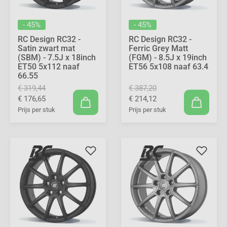
- 45%
- 45%
RC Design RC32 -
RC Design RC32 -
Satin zwart mat
Ferric Grey Matt
(SBM) - 7.5J x 18inch
(FGM) - 8.5J x 19inch
ET50 5x112 naaf
ET56 5x108 naaf 63.4
66.55
€ 319,44
€ 387,20
€ 176,65
€ 214,12
Prijs per stuk
Prijs per stuk