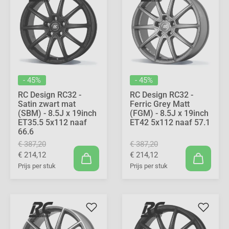
- 45%
- 45%
RC Design RC32 -
RC Design RC32 -
Satin zwart mat
Ferric Grey Matt
(SBM) - 8.5J x 19inch
(FGM) - 8.5J x 19inch
ET35.5 5x112 naaf
ET42 5x112 naaf 57.1
66.6
€ 387,20
€ 387,20
€ 214,12
€ 214,12
Prijs per stuk
Prijs per stuk