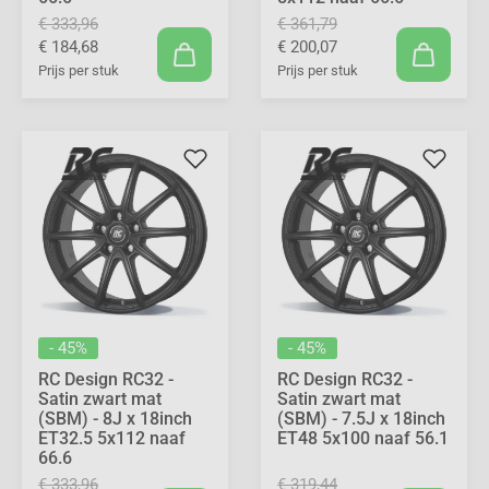
€ 333,96
€ 361,79
€ 184,68
€ 200,07
Prijs per stuk
Prijs per stuk
- 45%
- 45%
RC Design RC32 -
RC Design RC32 -
Satin zwart mat
Satin zwart mat
(SBM) - 8J x 18inch
(SBM) - 7.5J x 18inch
ET32.5 5x112 naaf
ET48 5x100 naaf 56.1
66.6
€ 333,96
€ 319,44