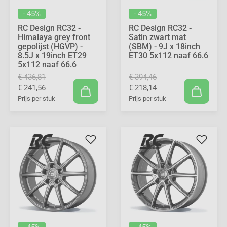
- 45%
- 45%
RC Design RC32 -
RC Design RC32 -
Himalaya grey front
Satin zwart mat
gepolijst (HGVP) -
(SBM) - 9J x 18inch
8.5J x 19inch ET29
ET30 5x112 naaf 66.6
5x112 naaf 66.6
€ 436,81
€ 394,46
€ 241,56
€ 218,14
Prijs per stuk
Prijs per stuk