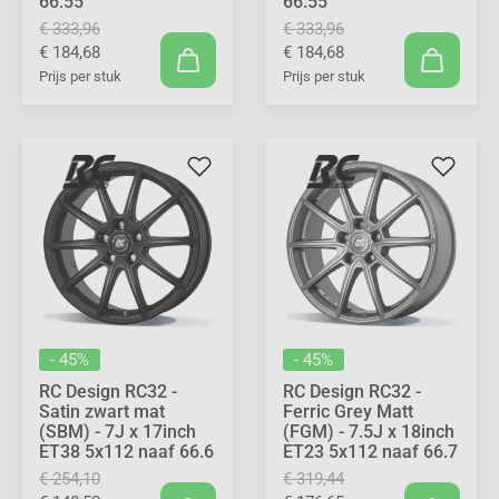
66.55
66.55
€ 333,96
€ 333,96
€ 184,68
€ 184,68
Prijs per stuk
Prijs per stuk
- 45%
- 45%
RC Design RC32 -
RC Design RC32 -
Satin zwart mat
Ferric Grey Matt
(SBM) - 7J x 17inch
(FGM) - 7.5J x 18inch
ET38 5x112 naaf 66.6
ET23 5x112 naaf 66.7
€ 254,10
€ 319,44