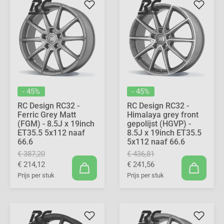
- 45%
- 45%
RC Design RC32 -
RC Design RC32 -
Ferric Grey Matt
Himalaya grey front
(FGM) - 8.5J x 19inch
gepolijst (HGVP) -
ET35.5 5x112 naaf
8.5J x 19inch ET35.5
66.6
5x112 naaf 66.6
€ 387,20
€ 436,81
€ 214,12
€ 241,56
Prijs per stuk
Prijs per stuk