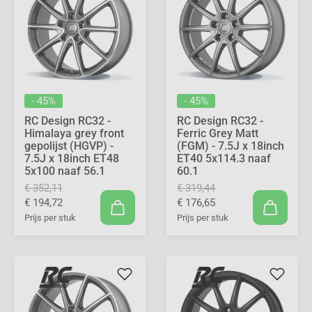
- 45%
- 45%
RC Design RC32 -
RC Design RC32 -
Himalaya grey front
Ferric Grey Matt
gepolijst (HGVP) -
(FGM) - 7.5J x 18inch
7.5J x 18inch ET48
ET40 5x114.3 naaf
5x100 naaf 56.1
60.1
€ 352,11
€ 319,44
€ 194,72
€ 176,65
Prijs per stuk
Prijs per stuk