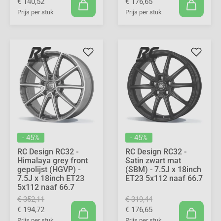
€ 140,52
€ 176,65
Prijs per stuk
Prijs per stuk
- 45%
- 45%
RC Design RC32 -
RC Design RC32 -
Himalaya grey front
Satin zwart mat
gepolijst (HGVP) -
(SBM) - 7.5J x 18inch
7.5J x 18inch ET23
ET23 5x112 naaf 66.7
5x112 naaf 66.7
€ 352,11
€ 319,44
€ 194,72
€ 176,65
Prijs per stuk
Prijs per stuk