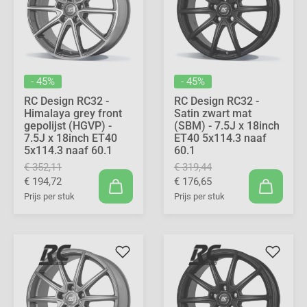
- 45%
- 45%
RC Design RC32 -
RC Design RC32 -
Himalaya grey front
Satin zwart mat
gepolijst (HGVP) -
(SBM) - 7.5J x 18inch
7.5J x 18inch ET40
ET40 5x114.3 naaf
5x114.3 naaf 60.1
60.1
€ 352,11
€ 319,44
€ 194,72
€ 176,65
Prijs per stuk
Prijs per stuk