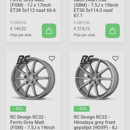
(FGM) - 7J x 17inch
(SBM) - 7.5J x 19inch
ET38 5x112 naaf 66.6
ET50 5x114.3 naaf
67.1
€ 254,10
€ 387,20
€ 140,52
€ 214,12
Prijs per stuk
Prijs per stuk
- 45%
- 45%
RC Design RC32 -
RC Design RC32 -
Ferric Grey Matt
Himalaya grey front
(FGM) - 7.5J x 19inch
gepolijst (HGVP) - 8J