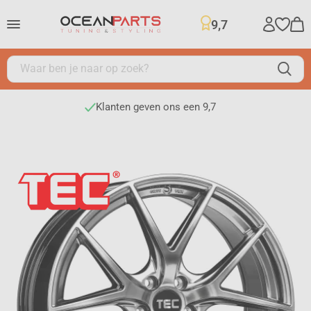
9,7
Klanten geven ons een 9,7