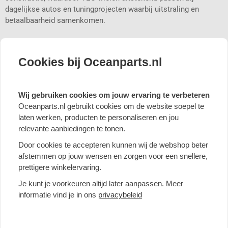
dagelijkse autos en tuningprojecten waarbij uitstraling en
betaalbaarheid samenkomen.
Voordelen van TEC velgen
Cookies bij Oceanparts.nl
Sportief en modern design met brede toepasbaarheid
Betrouwbare constructie geschikt voor dagelijks gebruik
Ontwikkeld met focus op correcte pasvorm en eenvoudige
Wij gebruiken cookies om jouw ervaring te verbeteren
montage
Oceanparts.nl gebruikt cookies om de website soepel te
Duurzame lak- en coatingafwerking tegen weersinvloeden
laten werken, producten te personaliseren en jou
Beschikbaar in diverse breedtes, diameters, ET-waardes en
steekmaten
relevante aanbiedingen te tonen.
Door cookies te accepteren kunnen wij de webshop beter
afstemmen op jouw wensen en zorgen voor een snellere,
Elke TEC velg wordt ontwikkeld met aandacht voor
prettigere winkelervaring.
functionaliteit, kwaliteit en gebruiksgemak. Dit maakt TEC een
aantrekkelijke keuze voor rijders die hun auto willen voorzien
Je kunt je voorkeuren altijd later aanpassen. Meer
van een frisse, sportieve look zonder concessies te doen aan
informatie vind je in ons
privacybeleid
betrouwbaarheid.
Wil je advies over de juiste maat of fitment? Neem gerust