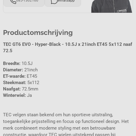
085-1302160
Whatsapp
Productomschrijving
TEC GT6 EVO - Hyper-Black - 10.5J x 21inch ET45 5x112 naaf
72.5
Breedte:
10.5J
Diameter:
21inch
ET-waarde:
ET45
Steekmaat:
5x112
Naafgat:
72.5mm
Winterwiel:
Ja
TEC velgen staan bekend om hun sportieve uitstraling,
toegankelijke prijsstelling en focus op functioneel design. Het
merk combineert moderne styling met een betrouwbare
constructie, waardoor TEC wielen uitstekend passen bij