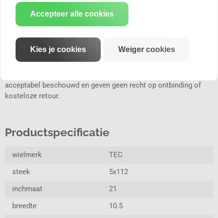
contact op, wij helpen je graag bij het kiezen van de perfecte
Accepteer alle cookies
TEC velgenset voor jouw voertuig.
LET OP:
Productafbeeldingen dienen ter illustratie.
Kies je cookies
Weiger cookies
Kleurweergave kan variëren door lichtinval, gebruikte fotografie
en beeldscherminstellingen. Lichte afwijkingen tussen de
getoonde en daadwerkelijke productkleur worden als
acceptabel beschouwd en geven geen recht op ontbinding of
kosteloze retour.
Productspecificatie
wielmerk
TEC
steek
5x112
inchmaat
21
breedte
10.5