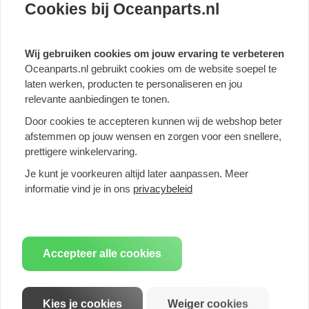
Serie: 3-serie sedan, 4-serie cabriolet, 4-serie coupé
Cookies bij Oceanparts.nl
Modelreeks: F80, F82, F83
Merk: BMW M
Product: Einddemper
Wij gebruiken cookies om jouw ervaring te verbeteren
Model: M3 - 317 kW [S55B30A], M3 - 317 kW [S55B30A] OPF, M3
Oceanparts.nl gebruikt cookies om de website soepel te
Concurrentie - 331 kW [S55B30A], M3 Competitie - 331 kW
laten werken, producten te personaliseren en jou
[S55B30A] OPF, M4 - 317 kW [S55B30A], M4 - 317 kW [S55B30A ]
relevante aanbiedingen te tonen.
OPF, M4 Competition - 331 kW [S55B30A], M4 Competition - 331
kW [S55B30A] OPF
Door cookies te accepteren kunnen wij de webshop beter
afstemmen op jouw wensen en zorgen voor een snellere,
prettigere winkelervaring.
UW VOORDELEN IN EEN OOGOPSLAG:
Je kunt je voorkeuren altijd later aanpassen. Meer
 Sportief design geeft uw auto dat speciale tintje en verhoogt de
informatie vind je in ons
privacybeleid
waarde ervan.
 Sonore sound voor meer rijplezier. Geniet ook van de
onmiskenbare "Eisenmann Sound".
 Onze producten maken een complexe ontwikkeling door,
waaronder CAD in ons huis.
Accepteer alle cookies
 We optimaliseren het geluid en vermijden zo onaangename
stoorfrequenties.
 Het geoptimaliseerde ontwerp verhoogt het vermogen en
Kies je cookies
Weiger cookies
koppel.