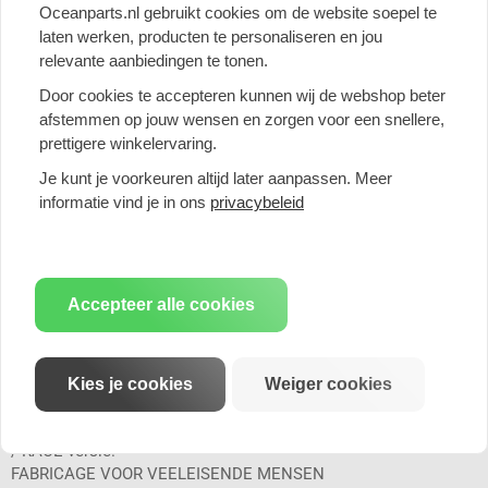
Oceanparts.nl gebruikt cookies om de website soepel te
laten werken, producten te personaliseren en jou
relevante aanbiedingen te tonen.
UW VOORDELEN IN EEN OOGOPSLAG:
 Sportief design geeft uw auto dat speciale tintje en verhoogt de
Door cookies te accepteren kunnen wij de webshop beter
waarde ervan.
afstemmen op jouw wensen en zorgen voor een snellere,
 Sonore sound voor meer rijplezier. Geniet ook van de
prettigere winkelervaring.
onmiskenbare "Eisenmann Sound".
 Onze producten maken een complexe ontwikkeling door,
Je kunt je voorkeuren altijd later aanpassen. Meer
waaronder CAD in ons huis.
informatie vind je in ons
privacybeleid
 We optimaliseren het geluid en vermijden zo onaangename
stoorfrequenties.
 Het geoptimaliseerde ontwerp verhoogt het vermogen en
koppel.
Accepteer alle cookies
 Sportkatalysatoren - verminderen de tegendruk en
optimaliseren de motorprestaties.
 Verschillende uitlaatvarianten.
 Uitlaatkleptechnologie voor een maximale geluidservaring.
Kies je cookies
Weiger cookies
 Traditionele fabricage "Made in Germany".
 Met EG-typegoedkeuring of als geluidsgeoptimaliseerde export-
/ RACE-versie.
FABRICAGE VOOR VEELEISENDE MENSEN