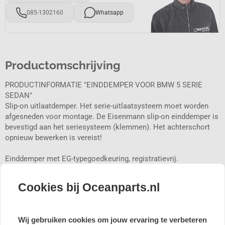
085-1302160
Whatsapp
Productomschrijving
PRODUCTINFORMATIE "EINDDEMPER VOOR BMW 5 SERIE
SEDAN"
Slip-on uitlaatdemper. Het serie-uitlaatsysteem moet worden
afgesneden voor montage. De Eisenmann slip-on einddemper is
bevestigd aan het seriesysteem (klemmen). Het achterschort
opnieuw bewerken is vereist!
Einddemper met EG-typegoedkeuring, registratievrij.
Merk: BMW
Cookies bij Oceanparts.nl
Serie: 5 sedan
Product: Einddemper
Model: 550i - 300 kW [N63B44A], 550i xDrive - 300 kW [N63B44A]
Wij gebruiken cookies om jouw ervaring te verbeteren
Modelreeks: F10, F10 LCI