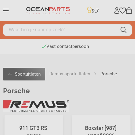
9,7
Vast contactpersoon
Remus sportuitlaten
Porsche
Sportuitlaten
Porsche
911 GT3 RS 
Boxster [987] 