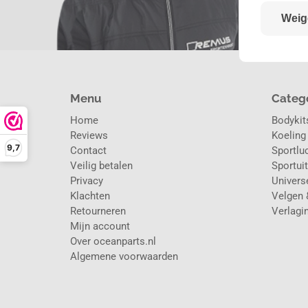
Weig
Menu
Categ
Home
Bodykits
Reviews
Koeling
9,7
Contact
Sportluc
Veilig betalen
Sportuit
Privacy
Universe
Klachten
Velgen 
Retourneren
Verlagi
Mijn account
Over oceanparts.nl
Algemene voorwaarden