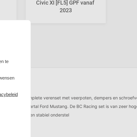
Civic XI [FL5] GPF vanaf 
2023
en te
 wensen
acybeleid
Klanten geven ons een 9,7
Deskundige Klantenservice