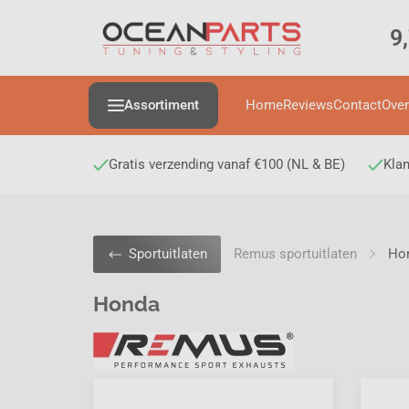
9
Assortiment
Home
Reviews
Contact
Over
Gratis verzending vanaf €100 (NL & BE)
Klan
Remus sportuitlaten
Ho
Sportuitlaten
Honda