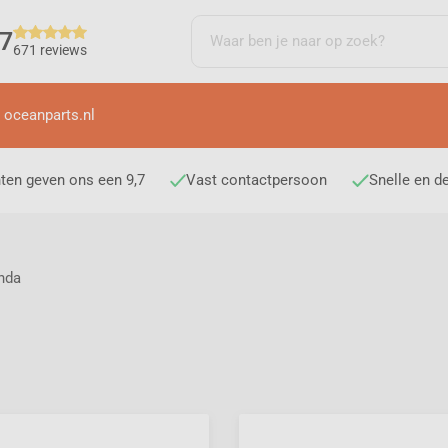
,7
671 reviews
 oceanparts.nl
ten geven ons een 9,7
Vast contactpersoon
Snelle en d
nda