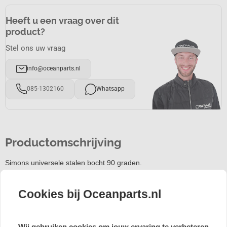
Heeft u een vraag over dit
product?
Stel ons uw vraag
info@oceanparts.nl
085-1302160
Whatsapp
Productomschrijving
Simons universele stalen bocht 90 graden.
Klik hier voor meer informatie en de tabel met maten
Cookies bij Oceanparts.nl
Simons staat voor Zweedse kwaliteit tegen een scherpe prijs.
Alle Simons uitlaten en uitlaatdelen worden volgens de hoogste
kwaliteitsstandaard vervaardigt.
Wij gebruiken cookies om jouw ervaring te verbeteren