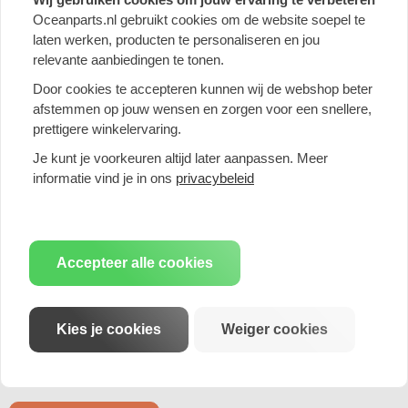
Mocht je vragen hebben neem dan gerust contact met ons op
Oceanparts.nl gebruikt cookies om de website soepel te
info@oceanparts.nl
laten werken, producten te personaliseren en jou
relevante aanbiedingen te tonen.
Door cookies te accepteren kunnen wij de webshop beter
Productspecificatie
afstemmen op jouw wensen en zorgen voor een snellere,
prettigere winkelervaring.
Maat
Je kunt je voorkeuren altijd later aanpassen. Meer
101,6mm (4,00 inch)
informatie vind je in ons
privacybeleid
Type materiaal
Accepteer alle cookies
Staal
Kies je cookies
Weiger cookies
Beoordelingen
Nog geen beoordelingen