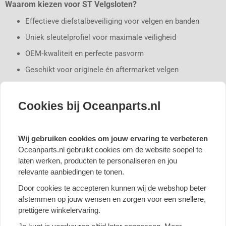
Waarom kiezen voor ST Velgsloten?
Effectieve diefstalbeveiliging voor velgen en banden
Uniek sleutelprofiel voor maximale veiligheid
OEM‑kwaliteit en perfecte pasvorm
Geschikt voor originele én aftermarket velgen
Duurzame, corrosiebestendige afwerking
Cookies bij Oceanparts.nl
Let op:
kies altijd de juiste uitvoering (bout of moer), draadmaat
en zitting voor jouw auto.
Wij gebruiken cookies om jouw ervaring te verbeteren
Bestel ST Velgsloten eenvoudig bij Oceanparts!
Oceanparts.nl gebruikt cookies om de website soepel te
laten werken, producten te personaliseren en jou
Klanten geven ons een 9,7
relevante aanbiedingen te tonen.
Door cookies te accepteren kunnen wij de webshop beter
afstemmen op jouw wensen en zorgen voor een snellere,
prettigere winkelervaring.
Deskundige Klantenservice