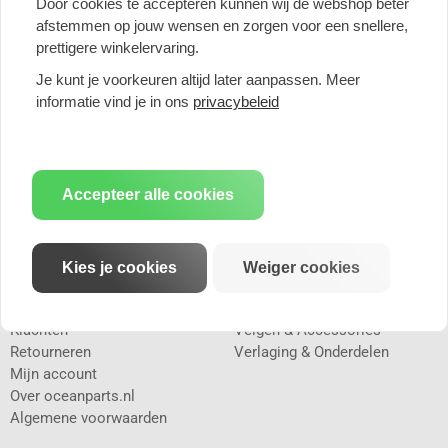
Door cookies te accepteren kunnen wij de webshop beter
afstemmen op jouw wensen en zorgen voor een snellere,
prettigere winkelervaring.
Je kunt je voorkeuren altijd later aanpassen. Meer
informatie vind je in ons
privacybeleid
Menu
Categorieën
Accepteer alle cookies
Home
Bodykits & Styling
Reviews
Koeling & Downpipes
Contact
Sportluchtfilters
Kies je cookies
Weiger cookies
Veilig betalen
Sportuitlaten
Privacy
Universele uitlaatdelen
Klachten
Velgen & Accessories
Retourneren
Verlaging & Onderdelen
Mijn account
Over oceanparts.nl
Algemene voorwaarden