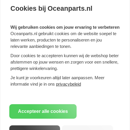
Cookies bij Oceanparts.nl
Simons universele Demper Turbo 76, ovaal 140/220 mm, lengte
500 mm.
Klik hier voor meer informatie en de tabel met maten
Wij gebruiken cookies om jouw ervaring te verbeteren
Oceanparts.nl gebruikt cookies om de website soepel te
Simons staat voor Zweedse kwaliteit tegen een scherpe prijs.
laten werken, producten te personaliseren en jou
Alle Simons uitlaten en uitlaatdelen worden volgens de hoogste
relevante aanbiedingen te tonen.
kwaliteitsstandaard vervaardigt.
Door cookies te accepteren kunnen wij de webshop beter
Mocht je vragen hebben neem dan gerust contact met ons
afstemmen op jouw wensen en zorgen voor een snellere,
op
info@oceanparts.nl
prettigere winkelervaring.
Je kunt je voorkeuren altijd later aanpassen. Meer
Productspecificatie
informatie vind je in ons
privacybeleid
Maat
76mm (3,00 inch)
Accepteer alle cookies
Type materiaal