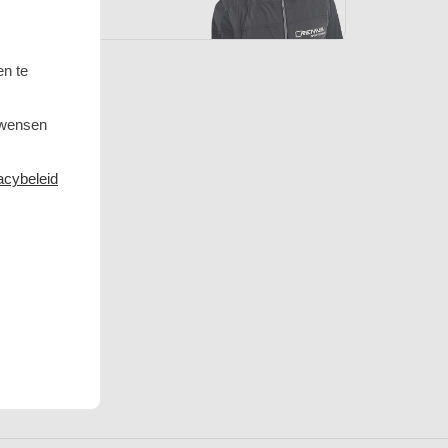
en te
 wensen
acybeleid