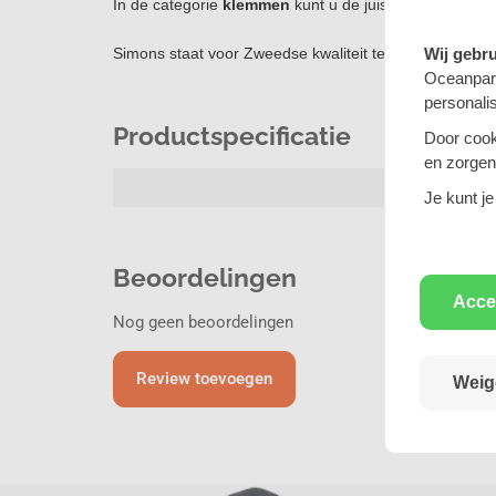
In de categorie
klemmen
kunt u de juiste klem vinden.
Simons staat voor Zweedse kwaliteit tegen een scherpe
Wij gebr
Oceanpart
personali
Productspecificatie
Door cook
en zorgen 
44,5mm (1,
Je kunt je
Beoordelingen
Acce
Nog geen beoordelingen
Review toevoegen
Weig