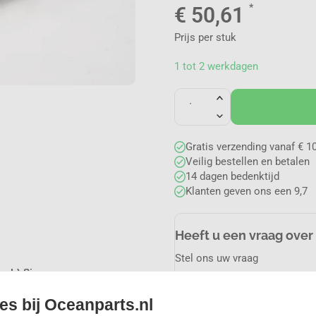
*
€
50,61
Prijs per stuk
1 tot 2 werkdagen
Gratis verzending vanaf € 10
Veilig bestellen en betalen
14 dagen bedenktijd
Klanten geven ons een 9,7
Heeft u een vraag over
Stel ons uw vraag
inch) Simons
info@oceanparts.nl
es bij Oceanparts.nl
onteerd.
Whatsapp