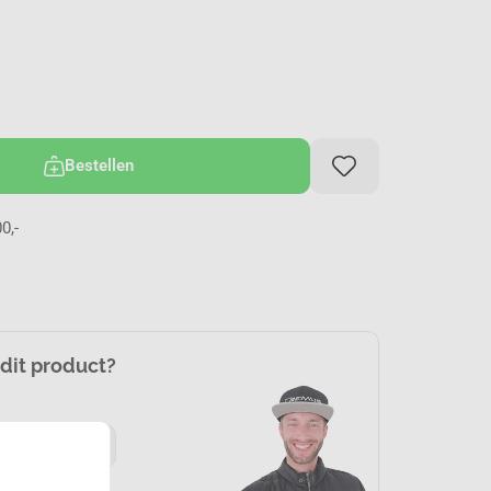
Bestellen
0,-
 dit product?
085-1302160