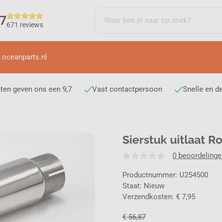
,7
671 reviews
 oceanparts.nl
ten geven ons een 9,7
Vast contactpersoon
Snelle en d
Sierstuk uitlaat R
0 beoordeling
Productnummer: U254500
Staat: Nieuw
Verzendkosten: € 7,95
€
56,87