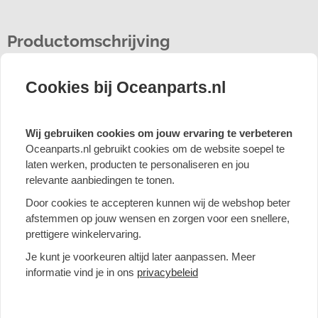
Productomschrijving
Om maximaal te kunnen verlagen dient, voor de vrijloop van
de rechter aandrijfas, de originele stabilisatorset te worden
Cookies bij Oceanparts.nl
vervangen door deze set. (zie opmerking 90)
Wij gebruiken cookies om jouw ervaring te verbeteren
Oceanparts.nl gebruikt cookies om de website soepel te
Beoordelingen
laten werken, producten te personaliseren en jou
relevante aanbiedingen te tonen.
Nog geen beoordelingen
Door cookies te accepteren kunnen wij de webshop beter
afstemmen op jouw wensen en zorgen voor een snellere,
Review toevoegen
prettigere winkelervaring.
Je kunt je voorkeuren altijd later aanpassen. Meer
informatie vind je in ons
privacybeleid
Anderen bekeken ook