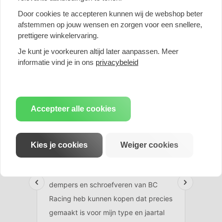
Prijs per stuk
Prijs per stuk
Door cookies te accepteren kunnen wij de webshop beter
afstemmen op jouw wensen en zorgen voor een snellere,
prettigere winkelervaring.
Klanten geven ons een 9,7
Je kunt je voorkeuren altijd later aanpassen. Meer
informatie vind je in ons
privacybeleid
Deskundige Klantenservice
Accepteer alle cookies
Kies je cookies
Weiger cookies