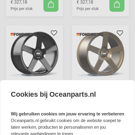
€ 327,18
€ 327,18
Prijs per stuk
Prijs per stuk
- 20%
- 20%
Cookies bij Oceanparts.nl
Fondmetal ISTAR
Fondmetal ISTAR
(STC-02) - GLOSSY
(STC-02) - MATT
BLACK - 9J x 22inch
BRAUN - 9J x 22inch
ET44.5 5x120 naaf
ET44.5 5x120 naaf
Wij gebruiken cookies om jouw ervaring te verbeteren
72.5
72.5
Oceanparts.nl gebruikt cookies om de website soepel te
€ 582,01
€ 582,01
laten werken, producten te personaliseren en jou
€ 465,61
€ 465,61
relevante aanbiedingen te tonen.