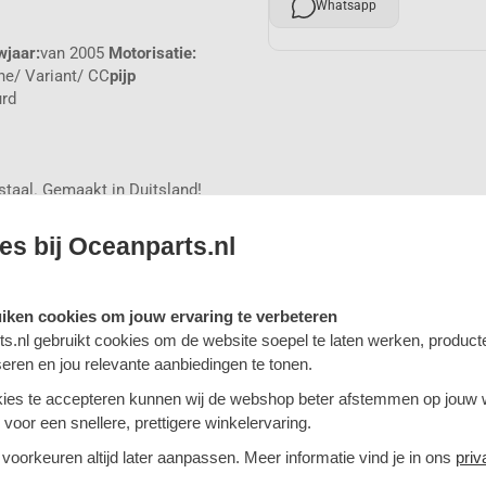
Whatsapp
jaar:
van 2005
Motorisatie:
ne/ Variant/ CC
pijp
rd
staal. Gemaakt in Duitsland!
men van RVS voor auto's. Naast
ok zelf individuele
es bij Oceanparts.nl
le dempers.
duele behoeften van een
r is ons doel om het beste
uiken cookies om jouw ervaring te verbeteren
 ontwikkelen onze experts elke
s.nl gebruikt cookies om de website soepel te laten werken, product
tuig!
seren en jou relevante aanbiedingen te tonen.
ring en kunnen zonder
De meeste uitlaatsystemen en
ies te accepteren kunnen wij de webshop beter afstemmen op jouw
n geleverd met EU certificaten
voor een snellere, prettigere winkelervaring.
 voorkeuren altijd later aanpassen. Meer informatie vind je in ons
priv
 op het hoogste niveau. Wij
erbeteren op het gebied van