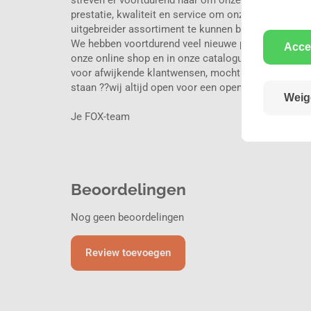
prestatie, kwaliteit en service om onze klanten blij
uitgebreider assortiment te kunnen bieden
We hebben voortdurend veel nieuwe producten en var
Acce
onze online shop en in onze catalogus duidelijk pe
voor afwijkende klantwensen, mocht er iets niet in o
staan ??wij altijd open voor een open oor en prober
Weig
Je FOX-team
Beoordelingen
Nog geen beoordelingen
Review toevoegen