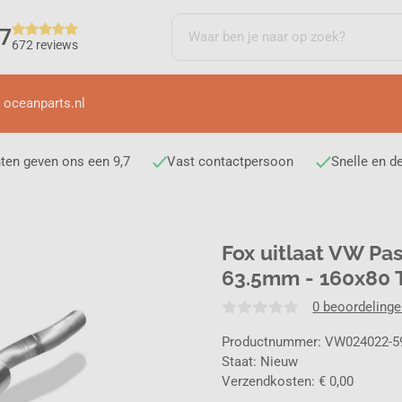
,7
672 reviews
 oceanparts.nl
ten geven ons een 9,7
Vast contactpersoon
Snelle en d
Fox uitlaat VW P
63.5mm - 160x80 
0 beoordeling
Productnummer: VW024022-5
Staat: Nieuw
Verzendkosten: € 0,00