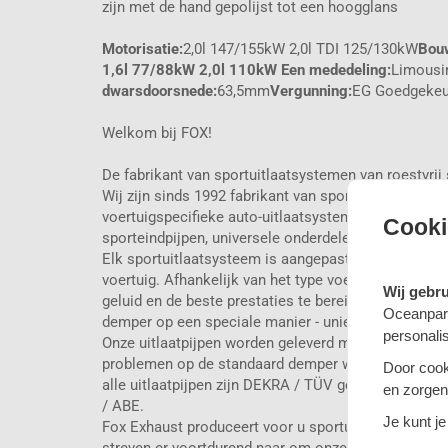
zijn met de hand gepolijst tot een hoogglans
Motorisatie:
2,0l 147/155kW 2,0l TDI 125/130kW
Bouw
1,6l 77/88kW 2,0l 110kW Een mededeling:
Limousi
dwarsdoorsnede:
63,5mm
Vergunning:
EG Goedgekeu
Welkom bij FOX!
De fabrikant van sportuitlaatsystemen van roestvrij 
Wij zijn sinds 1992 fabrikant van sportuitlaatsyste
voertuigspecifieke auto-uitlaatsystemen maken wij o
Cooki
sporteindpijpen, universele onderdelen en universe
Elk sportuitlaatsysteem is aangepast aan de indivi
voertuig. Afhankelijk van het type voertuig en moto
Wij gebr
geluid en de beste prestaties te bereiken. Hiervoor
Oceanpart
demper op een speciale manier - uniek voor elk voer
personali
Onze uitlaatpijpen worden geleverd met EG-goedkeu
problemen op de standaard demper worden gelast. 
Door cook
alle uitlaatpijpen zijn DEKRA / TÜV getest en worde
en zorgen 
/ ABE.
Je kunt je
Fox Exhaust produceert voor u sportuitlaatsystemen
streven er voortdurend naar om onze producten te v