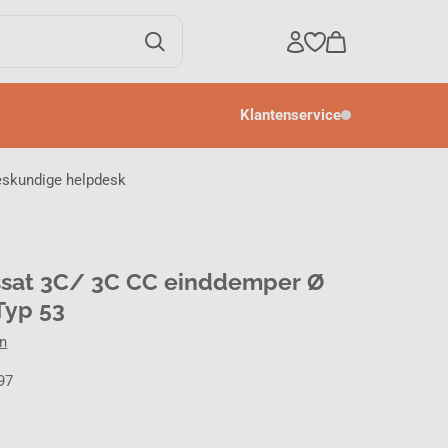
Klantenservice
eskundige helpdesk
assat 3C/ 3C CC einddemper Ø
Typ 53
en
97