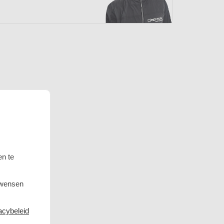
en te
 wensen
acybeleid