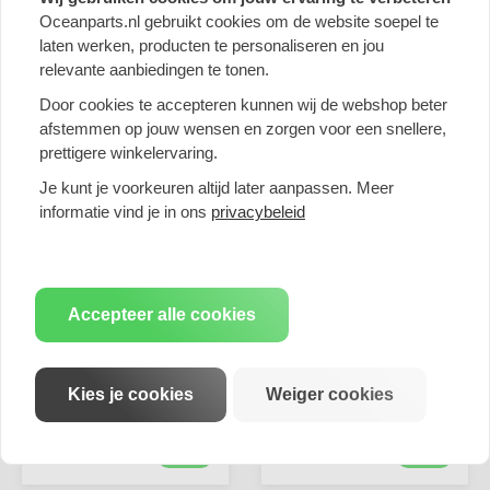
Prijs per stuk
Prijs per stuk
Oceanparts.nl gebruikt cookies om de website soepel te
laten werken, producten te personaliseren en jou
relevante aanbiedingen te tonen.
Door cookies te accepteren kunnen wij de webshop beter
afstemmen op jouw wensen en zorgen voor een snellere,
prettigere winkelervaring.
Je kunt je voorkeuren altijd later aanpassen. Meer
informatie vind je in ons
privacybeleid
- 44%
- 44%
Accepteer alle cookies
Motec JDP - mat
Motec JDP - Black
graphite - 8J x 18inch
painted - 8J x 19inch
ET45 5x114.3 naaf
ET48 5x112 naaf 72.6
72.6
Kies je cookies
Weiger cookies
€ 503,36
€ 551,76
€ 281,88
€ 308,99
Prijs per stuk
Prijs per stuk