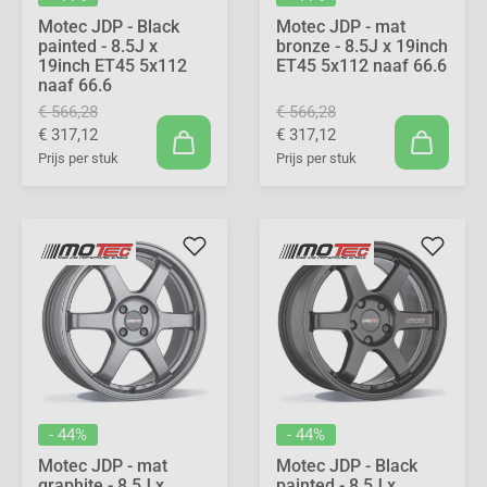
Motec JDP - Black
Motec JDP - mat
painted - 8.5J x
bronze - 8.5J x 19inch
19inch ET45 5x112
ET45 5x112 naaf 66.6
naaf 66.6
€ 566,28
€ 566,28
€ 317,12
€ 317,12
Prijs per stuk
Prijs per stuk
- 44%
- 44%
Motec JDP - mat
Motec JDP - Black
graphite - 8.5J x
painted - 8.5J x