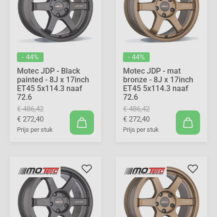
- 44%
- 44%
Motec JDP - Black
Motec JDP - mat
painted - 8J x 17inch
bronze - 8J x 17inch
ET45 5x114.3 naaf
ET45 5x114.3 naaf
72.6
72.6
€ 486,42
€ 486,42
€ 272,40
€ 272,40
Prijs per stuk
Prijs per stuk