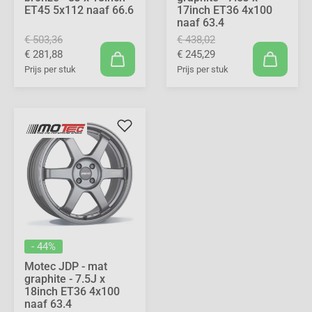
ET45 5x112 naaf 66.6
17inch ET36 4x100
naaf 63.4
€ 503,36
€ 438,02
€ 281,88
€ 245,29
Prijs per stuk
Prijs per stuk
- 44%
Motec JDP - mat
graphite - 7.5J x
18inch ET36 4x100
naaf 63.4