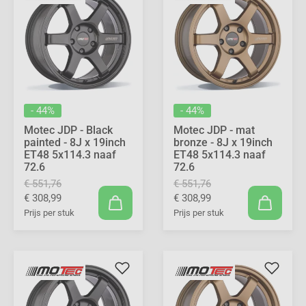
- 44%
- 44%
Motec JDP - Black
Motec JDP - mat
painted - 8J x 19inch
bronze - 8J x 19inch
ET48 5x114.3 naaf
ET48 5x114.3 naaf
72.6
72.6
€ 551,76
€ 551,76
€ 308,99
€ 308,99
Prijs per stuk
Prijs per stuk