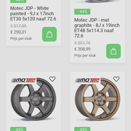
- 44%
Motec JDP - White
- 44%
painted - 9J x 17inch
ET30 5x120 naaf 72.6
Motec JDP - mat
graphite - 8J x 19inch
€ 517,88
ET48 5x114.3 naaf
€ 290,01
72.6
Prijs per stuk
€ 551,76
€ 308,99
Prijs per stuk
- 44%
- 44%