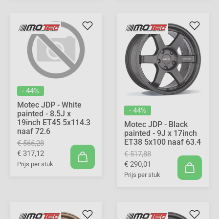
- 44%
Motec JDP - White
- 44%
painted - 8.5J x
19inch ET45 5x114.3
Motec JDP - Black
naaf 72.6
painted - 9J x 17inch
ET38 5x100 naaf 63.4
€ 566,28
€ 317,12
€ 517,88
€ 290,01
Prijs per stuk
Prijs per stuk