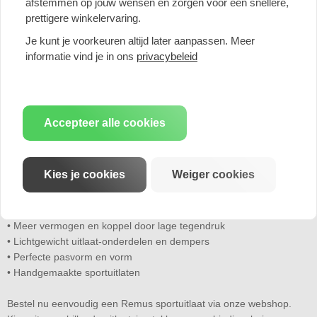
afstemmen op jouw wensen en zorgen voor een snellere,
perfecte uitlaatervaring biedt. Handgemaakt in Oostenrijk, bieden
prettigere winkelervaring.
de Remus sportuitlaten een gestraald oppervlak, lichtgewicht
constructie, perfecte pasvorm en minder tegendruk, waardoor er
Je kunt je voorkeuren altijd later aanpassen. Meer
meer vermogen en koppel vrijkomt.
informatie vind je in ons
privacybeleid
Met Remus E-gekeurde uitlaten kun je zonder zorgen op de
openbare weg rijden. Bij elke bestelling van een E-gekeurd product
krijg je een QR-code waarmee je de documenten digitaal op kunt
Accepteer alle cookies
vragen. Remus geeft ook 3 jaar garantie op alle producten en
onderdelen.
Kies je cookies
Weiger cookies
Waarom kiezen voor een Remus sportuitlaat?
• Diep agressief race-geluid
• RVS en een perfect gestraald oppervlak
• Meer vermogen en koppel door lage tegendruk
• Lichtgewicht uitlaat-onderdelen en dempers
• Perfecte pasvorm en vorm
• Handgemaakte sportuitlaten
Bestel nu eenvoudig een Remus sportuitlaat via onze webshop.