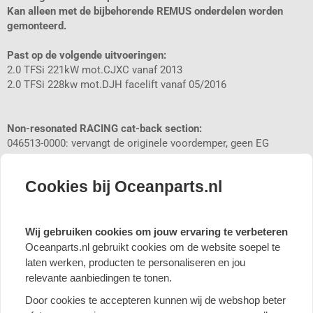
Kan alleen met de bijbehorende REMUS onderdelen worden
gemonteerd.
Past op de volgende uitvoeringen:
2.0 TFSi 221kW mot.CJXC vanaf 2013
2.0 TFSi 228kw mot.DJH facelift vanaf 05/2016
Non-resonated RACING cat-back section:
046513-0000: vervangt de originele voordemper, geen EG
goedkeuring.
Originele buis Ø 70 mm - REMUS buis Ø 76 mm
Cookies bij Oceanparts.nl
Wij gebruiken cookies om jouw ervaring te verbeteren
Oceanparts.nl gebruikt cookies om de website soepel te
Remus: World leader in sportexhausts - Bestel nu!
laten werken, producten te personaliseren en jou
Remus staat bekend om de hoogwaardige kwaliteit van haar
relevante aanbiedingen te tonen.
sportuitlaten, die zijn vervaardigd uit RVS. Bij elke combinatie van
Door cookies te accepteren kunnen wij de webshop beter
onderdelen garandeert Remus een diep en sportief geluid, dat de