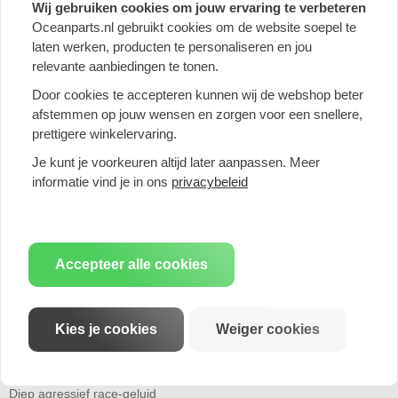
geluid bij alle combinaties van onderdelen die bij de
Wij gebruiken cookies om jouw ervaring te verbeteren
productomschrijving zijn te vinden. Remus Sportuitlaten worden
Oceanparts.nl gebruikt cookies om de website soepel te
met de hand gemaakt in Oostenrijk, hebben een perfect gestraald
laten werken, producten te personaliseren en jou
oppervlak, lichtgewicht uitlaat-constructie, perfecte pasvorm en
relevante aanbiedingen te tonen.
minder tegendruk in de uitlaat waardoor er meer vermogen en
Door cookies te accepteren kunnen wij de webshop beter
koppel vrij komt.
afstemmen op jouw wensen en zorgen voor een snellere,
Remus EG goedkeuring
prettigere winkelervaring.
De meeste Remus uitlaten zijn voorzien van E-keurmerk en dus
Je kunt je voorkeuren altijd later aanpassen. Meer
toegestaan voor de openbare weg. Bij het bestellen van een EG
informatie vind je in ons
privacybeleid
goedgekeurde sportuitlaat krijg je een QR-code bijgeleverd
waarmee je digitaal de benodigde documenten kunt opvragen. Bij
Remus Sportuitlaten die niet zijn EG goedgekeurd zijn staat dat ook
duidelijk omschreven in de productomschrijving.
Accepteer alle cookies
Remus garantie
Remus geeft
3 jaar
garantie op alle Remus Sportuitlaat-onderdelen
en producten.
Kies je cookies
Weiger cookies
Waarom kiezen voor een Remus Sportuitlaat?
Diep agressief race-geluid