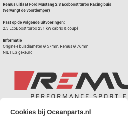
Remus uitlaat Ford Mustang 2.3 Ecoboost turbo Racing buis
(vervangt de voordemper)
Past op de volgende uitvoeringen:
2.3 EcoBoost turbo 231 kW cabrio & coupé
Informatie
Originele buisdiameter Ø 57mm, Remus Ø 76mm
NIET EG gekeurd
Remus: The World Leader in Sportexhausts
Cookies bij Oceanparts.nl
De Sportuitlaten van Remus zijn uit de beste kwaliteit RVS
vervaardigd. Remus garandeert een diep, sportief, agressief race-