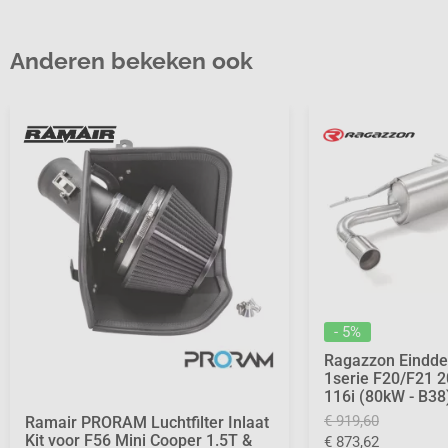
Anderen bekeken ook
- 5%
Ragazzon Eind
1serie F20/F21 2
116i (80kW - B38
€ 919,60
Ramair PRORAM Luchtfilter Inlaat
Kit voor F56 Mini Cooper 1.5T &
€ 873,62