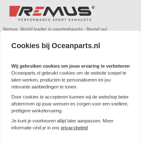
Remus: World leader in sportexhausts - Bestel nu!
Remus staat bekend om de hoogwaardige kwaliteit van haar
sportuitlaten, die zijn vervaardigd uit RVS. Bij elke combinatie
Cookies bij Oceanparts.nl
van onderdelen garandeert Remus een diep en sportief geluid,
dat de perfecte uitlaatervaring biedt. Handgemaakt in
Oostenrijk, bieden de Remus sportuitlaten een gestraald
Wij gebruiken cookies om jouw ervaring te verbeteren
oppervlak, lichtgewicht constructie, perfecte pasvorm en minder
Oceanparts.nl gebruikt cookies om de website soepel te
tegendruk, waardoor er meer vermogen en koppel vrijkomt.
laten werken, producten te personaliseren en jou
relevante aanbiedingen te tonen.
Met Remus E-gekeurde uitlaten kun je zonder zorgen op de
openbare weg rijden. Bij elke bestelling van een E-gekeurd
Door cookies te accepteren kunnen wij de webshop beter
product krijg je een QR-code waarmee je de documenten
afstemmen op jouw wensen en zorgen voor een snellere,
digitaal op kunt vragen. Remus geeft ook 3 jaar garantie op alle
prettigere winkelervaring.
producten en onderdelen.
Je kunt je voorkeuren altijd later aanpassen. Meer
informatie vind je in ons
privacybeleid
Waarom kiezen voor een Remus sportuitlaat?
• Diep agressief race-geluid