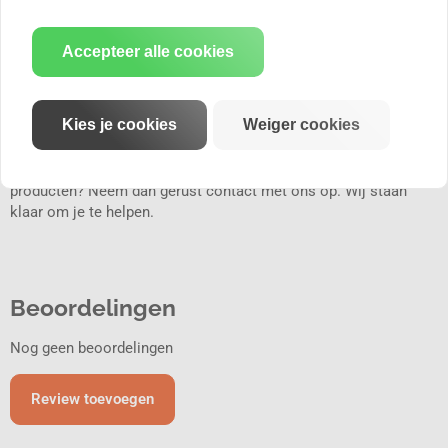
• RVS en een perfect gestraald oppervlak
• Meer vermogen en koppel door lage tegendruk
• Lichtgewicht uitlaat-onderdelen en dempers
Accepteer alle cookies
• Perfecte pasvorm en vorm
• Handgemaakte sportuitlaten
Kies je cookies
Weiger cookies
Bestel nu eenvoudig een Remus sportuitlaat via onze webshop.
Kies uit verschillende uitlaatsierstukken en verbindingsbuizen,
afhankelijk van het motortype. Heb je vragen over onze
producten? Neem dan gerust contact met ons op. Wij staan
klaar om je te helpen.
Beoordelingen
Nog geen beoordelingen
Review toevoegen