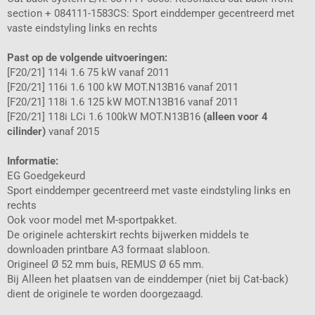
section + 084111-1583CS: Sport einddemper gecentreerd met
vaste eindstyling links en rechts
Past op de volgende uitvoeringen:
[F20/21] 114i 1.6 75 kW vanaf 2011
[F20/21] 116i 1.6 100 kW MOT.N13B16 vanaf 2011
[F20/21] 118i 1.6 125 kW MOT.N13B16 vanaf 2011
[F20/21] 118i LCi 1.6 100kW MOT.N13B16
(alleen voor 4
cilinder)
vanaf 2015
Informatie:
EG Goedgekeurd
Sport einddemper gecentreerd met vaste eindstyling links en
rechts
Ook voor model met M-sportpakket.
De originele achterskirt rechts bijwerken middels te
downloaden printbare A3 formaat slabloon.
Origineel Ø 52 mm buis, REMUS Ø 65 mm.
Bij Alleen het plaatsen van de einddemper (niet bij Cat-back)
dient de originele te worden doorgezaagd.