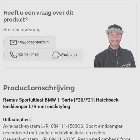
Heeft u een vraag over dit
product?
Stel ons uw vraag
info@oceanparts.nl
085-1302160
Whatsapp
Productomschrijving
Remus Sportuitlaat BMW 1-Serie [F20/F21] Hatchback
Einddemper L/R met eindstyling
Uitlaatopties:
Axle-back-system L/R: 084111-1583CS: Sport einddemper
gecentreerd met vaste eindstyling links en rechts
Cat-back-system L/R: 084111-0300: Resonated cat-back front