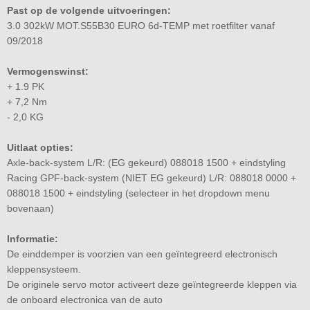
Past op de volgende uitvoeringen:
3.0 302kW MOT.S55B30 EURO 6d-TEMP met roetfilter vanaf
09/2018
Vermogenswinst:
+ 1.9 PK
+ 7,2 Nm
- 2,0 KG
Uitlaat opties:
Axle-back-system L/R: (EG gekeurd) 088018 1500 + eindstyling
Racing GPF-back-system (NIET EG gekeurd) L/R: 088018 0000 +
088018 1500 + eindstyling (selecteer in het dropdown menu
bovenaan)
Informatie:
De einddemper is voorzien van een geïntegreerd electronisch
kleppensysteem.
De originele servo motor activeert deze geïntegreerde kleppen via
de onboard electronica van de auto