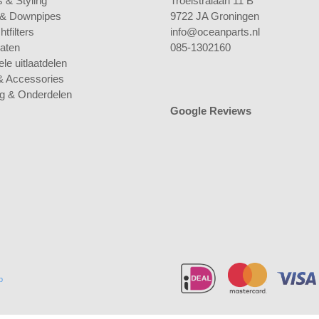
 & Styling
Troelstralaan 11 B
 & Downpipes
9722 JA Groningen
tfilters
info@oceanparts.nl
laten
085-1302160
le uitlaatdelen
& Accessories
ng & Onderdelen
Google Reviews
p