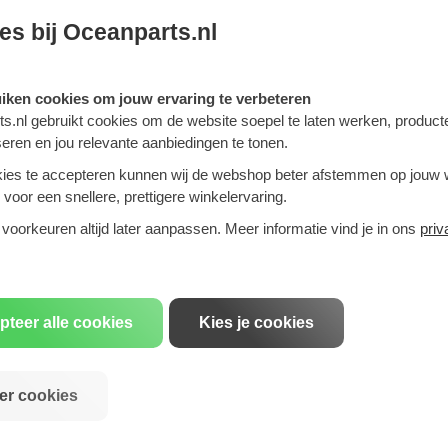
aald oppervlak, een
es bij Oceanparts.nl
egendruk. Dit resulteert in
uiken cookies om jouw ervaring te verbeteren
n zonder zorgen
s.nl gebruikt cookies om de website soepel te laten werken, product
seren en jou relevante aanbiedingen te tonen.
rengste normen, zodat je
ies te accepteren kunnen wij de webshop beter afstemmen op jouw
 elke bestelling van een E-
voor een snellere, prettigere winkelervaring.
aarmee je de documenten
r garantie
op alle producten en
 voorkeuren altijd later aanpassen. Meer informatie vind je in ons
priv
 en betrouwbaarheid.
sportuitlaat?
pteer alle cookies
Kies je cookies
er cookies