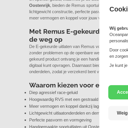
Oostenrijk
, bieden de Remus sportuitlaten een gestr
Cooki
lichtgewicht constructie, perfecte pasvorm en minder t
meer vermogen en koppel voor jouw voertuig.
Wij gebr
Met Remus E-gekeurde uitlate
Oceanpart
de weg op
personali
De E-gekeurde uitlaten van Remus voldoen aan de st
Door cook
zonder problemen op de openbare weg kunt rijden. Bij
en zorgen 
gekeurd product ontvang je een handige QR-code w
digitaal kunt opvragen. Daarnaast biedt Remus
3 jaa
Je kunt je
onderdelen, zodat je verzekerd bent van topkwaliteit
Waarom kiezen voor een Remus 
Acce
Diep agressief race-geluid
Hoogwaardig RVS met een gestraald oppervlak
Meer vermogen en koppel dankzij lage tegendruk
Lichtgewicht uitlaatonderdelen en dempers
Weig
Perfecte pasvorm en vormgeving
Handgemaakte sportuitlaten uit Oostenrijk