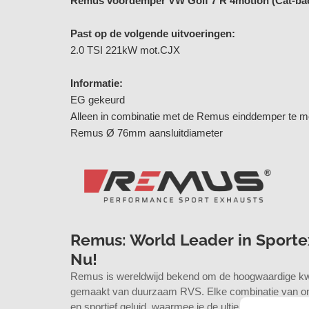
Remus voordemper VW Golf 7 R 4motion (Cat-bac
Past op de volgende uitvoeringen:
2.0 TSI 221kW mot.CJX
Informatie:
EG gekeurd
Alleen in combinatie met de Remus einddemper te m
Remus Ø 76mm aansluitdiameter
Remus: World Leader in Sporte
Nu!
Remus is wereldwijd bekend om de hoogwaardige kwali
gemaakt van duurzaam RVS. Elke combinatie van on
en sportief geluid, waarmee je de ultieme uitlaatervari