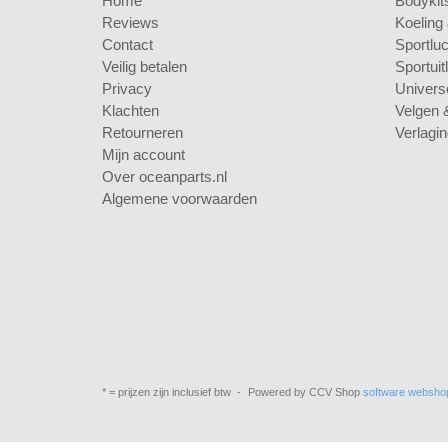
Home
Bodykits
Reviews
Koeling
Contact
Sportluch
Veilig betalen
Sportuit
Privacy
Universe
Klachten
Velgen 
Retourneren
Verlagi
Mijn account
Over oceanparts.nl
Algemene voorwaarden
* = prijzen zijn inclusief btw -
Powered by CCV Shop
software websho