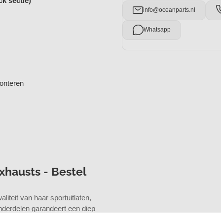
k sectie)
info@oceanparts.nl
Whatsapp
onteren
xhausts - Bestel
teit van haar sportuitlaten,
derdelen garandeert een diep
ng beleeft.
Handgemaakt in