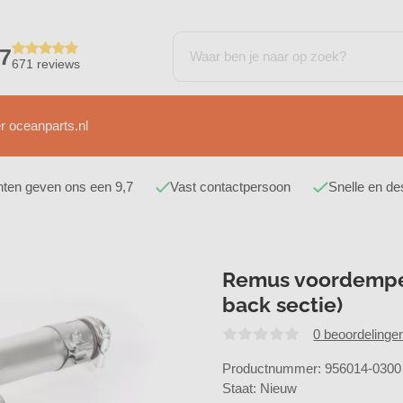
,7
671 reviews
r oceanparts.nl
nten geven ons een 9,7
Vast contactpersoon
Snelle en d
Remus voordemper
back sectie)
0 beoordelinge
Productnummer: 956014-0300
Staat: Nieuw