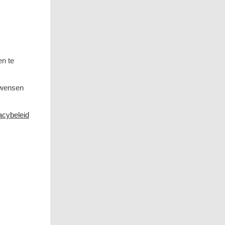
en te
 wensen
acybeleid